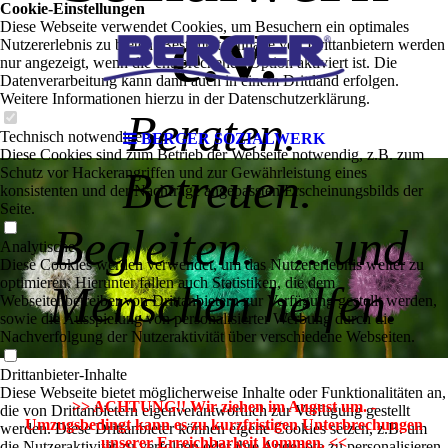
Cookie-Einstellungen
Diese Webseite verwendet Cookies, um Besuchern ein optimales
e.V.
Nutzererlebnis zu bieten. Bestimmte Inhalte von Drittanbietern werden
nur angezeigt, wenn die entsprechende Option aktiviert ist. Die
Datenverarbeitung kann dann auch in einem Drittland erfolgen.
Weitere Informationen hierzu in der Datenschutzerklärung.
Beraten.
Technisch notwendige
BERGER SOZIALWERK
Diese Cookies sind zum Betrieb der Webseite notwendig, z.B. zum
Schutz vor Hackerangriffen und zur Gewährleistung eines
Betreuen.
konsistenten und der Nachfrage angepassten Erscheinungsbilds der
Seite.
Begleiten. ...und
Analytische
Diese Cookies werden verwendet, um das Nutzererlebnis weiter zu
optimieren. Hierunter fallen auch Statistiken, die dem
Menschen helfen.
Webseitenbetreiber von Drittanbietern zur Verfügung gestellt werden,
sowie die Ausspielung von personalisierter Werbung durch die
Nachverfolgung der Nutzeraktivität über verschiedene Webseiten.
Drittanbieter-Inhalte
Diese Webseite bietet möglicherweise Inhalte oder Funktionalitäten an,
>> ACHTUNG!! Wir ziehen im August um. -
die von Drittanbietern eigenverantwortlich zur Verfügung gestellt
Umzugsbedingt kann es zu kurzfristigen Unterbrechungen
werden. Diese Drittanbieter können eigene Cookies setzen, z.B. um
unserer Erreichbarkeit kommen. <<
die Nutzeraktivität zu verfolgen oder ihre Angebote zu personalisieren