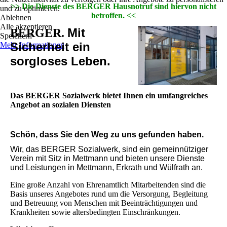
>> Die Dienste des BERGER Hausnotruf sind hiervon nicht
und zu optimieren.
betroffen. <<
Ablehnen
Alle akzeptieren
Mit
BERGER.
Speichern
Sicherheit ein
Mehr Informationen
sorgloses Leben.
Das BERGER Sozialwerk bietet Ihnen ein umfangreiches
Angebot an sozialen Diensten
Schön, dass Sie den Weg zu uns gefunden haben.
Wir, das BERGER Sozialwerk, sind ein gemeinnütziger
Verein mit Sitz in Mettmann und bieten unsere Dienste
und Leistungen in Mettmann, Erkrath und Wülfrath an.
Eine große Anzahl von Ehrenamtlich Mitarbeitenden sind die
Basis unseres Angebotes rund um die Versorgung, Begleitung
und Betreuung von Menschen mit Beeinträchtigungen und
Krankheiten sowie altersbedingten Einschränkungen.